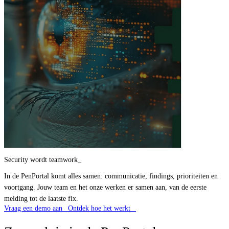
Security wordt teamwork
In de PenPortal komt alles samen: communicatie, findings, prioriteiten en 
voortgang. Jouw team en het onze werken er samen aan, van de eerste 
melding tot de laatste fix. 
Vraag een demo aan
_
Ontdek hoe het werkt
_