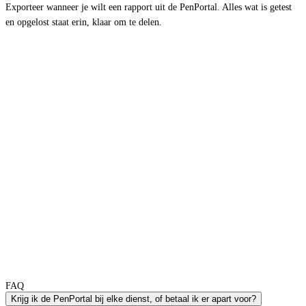
Exporteer wanneer je wilt een rapport uit de PenPortal. Alles wat is getest 
en opgelost staat erin, klaar om te delen. 
{ When you know, you know }
Benieuwd hoe samenwerken aan jouw 
security eruitziet?
Vraag een demo aan
_
FAQ
Krijg ik de PenPortal bij elke dienst, of betaal ik er apart voor?